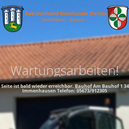
Wartungsarbeiten!
 Seite ist bald wieder erreichbar.
Bauhof
Am Bauhof 1
34
Immenhausen
Telefon: 05673/912305